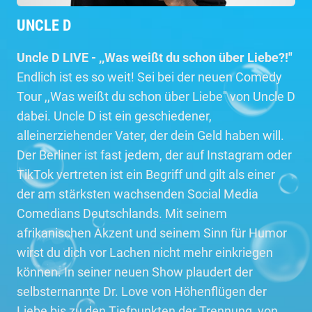
UNCLE D
Uncle D LIVE - ,,Was weißt du schon über Liebe?!"
Endlich ist es so weit! Sei bei der neuen Comedy
Tour ,,Was weißt du schon über Liebe" von Uncle D
dabei. Uncle D ist ein geschiedener,
alleinerziehender Vater, der dein Geld haben will.
Der Berliner ist fast jedem, der auf Instagram oder
TikTok vertreten ist ein Begriff und gilt als einer
der am stärksten wachsenden Social Media
Comedians Deutschlands. Mit seinem
afrikanischen Akzent und seinem Sinn für Humor
wirst du dich vor Lachen nicht mehr einkriegen
können. In seiner neuen Show plaudert der
selbsternannte Dr. Love von Höhenflügen der
Liebe bis zu den Tiefpunkten der Trennung, von