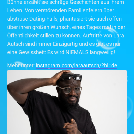
Bühne erzählt sie schräge Geschichten aus ihrem
Leben. Von verstörenden Familienfeiern über
abstruse Dating-Fails, phantasiert sie auch offen
über ihren großen Wunsch, eines Tages mal in der
Öffentlichkeit stillen zu können. Auftritte von Lara
Autsch sind immer Einzigartig und es gibt es nur
eine Gewissheit: Es wird NIEMALS langweilig!
Mehr unter:
instagram.com/laraautsch/?hl=de