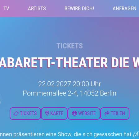
TV
ARTISTS
BEWIRB DICH!
ANFRAGEN
TICKETS
KABARETT-THEATER DIE
22.02.2027 20:00 Uhr
Pommernallee 2-4, 14052 Berlin
TICKETS
KARTE
WEBSITE
TEILEN
innen präsentieren eine Show, die sich gewaschen hat
(Ä