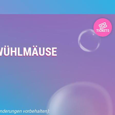
TICKETS
 WÜHLMÄUSE
nderungen vorbehalten)
: