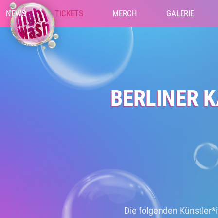
NEWS
TICKETS
MERCH
GALERIE
BERLINER 
Die folgenden Künstler*