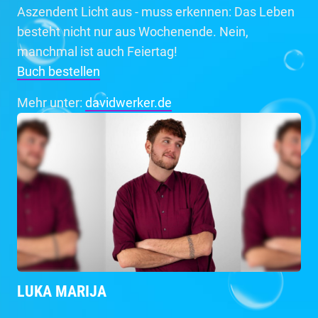
Aszendent Licht aus - muss erkennen: Das Leben
besteht nicht nur aus Wochenende. Nein,
manchmal ist auch Feiertag!
Buch bestellen
Mehr unter:
davidwerker.de
LUKA MARIJA