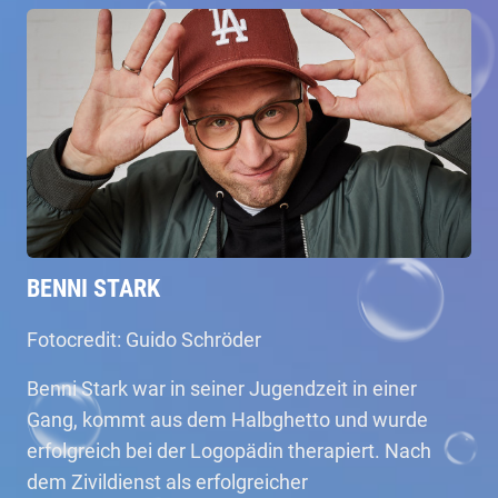
BENNI STARK
Fotocredit: Guido Schröder
Benni Stark war in seiner Jugendzeit in einer
Gang, kommt aus dem Halbghetto und wurde
erfolgreich bei der Logopädin therapiert. Nach
dem Zivildienst als erfolgreicher