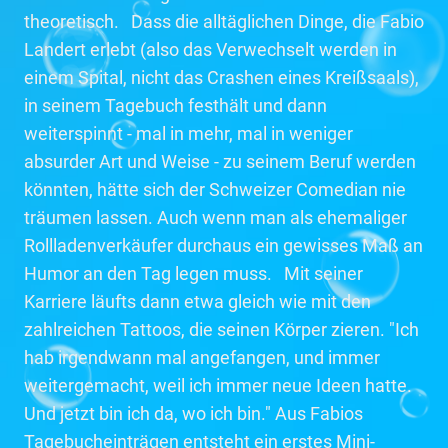
theoretisch. Dass die alltäglichen Dinge, die Fabio
Landert erlebt (also das Verwechselt werden in
einem Spital, nicht das Crashen eines Kreißsaals),
in seinem Tagebuch festhält und dann
weiterspinnt - mal in mehr, mal in weniger
absurder Art und Weise - zu seinem Beruf werden
könnten, hätte sich der Schweizer Comedian nie
träumen lassen. Auch wenn man als ehemaliger
Rollladenverkäufer durchaus ein gewisses Maß an
Humor an den Tag legen muss. Mit seiner
Karriere läufts dann etwa gleich wie mit den
zahlreichen Tattoos, die seinen Körper zieren. "Ich
hab irgendwann mal angefangen, und immer
weitergemacht, weil ich immer neue Ideen hatte.
Und jetzt bin ich da, wo ich bin." Aus Fabios
Tagebucheinträgen entsteht ein erstes Mini-