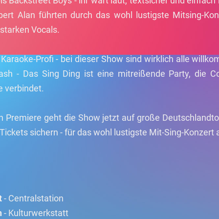
 Backstreet Boys - ihr wart laut, textsicher und einfach
rt Alan führten durch das wohl lustigste Mitsing-Konz
tarken Vocals.
araoke-Profi - bei dieser Show sind wirklich alle will
sh - Das Sing Ding ist eine mitreißende Party, die
e verbindet.
n Premiere geht die Show jetzt auf große Deutschlandto
ickets sichern - für das wohl lustigste Mit-Sing-Konzert a
t
- Centralstation
n
- Kulturwerkstatt