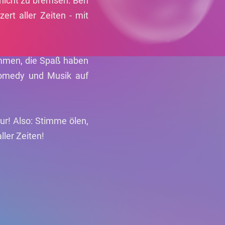
 nicht zu bremsen. Ben
ert aller Zeiten - mit
kommen, die Spaß haben
 Comedy und Musik auf
ur! Also: Stimme ölen,
ller Zeiten!