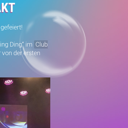
AKT
gefeiert!
Sing Ding“ im
Club
 von der ersten