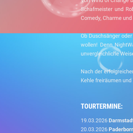
Von Wind of Change bis
Schafmeister und Robe
Comedy, Charme und s
Ob Duschsänger oder K
wollen! Denn NightWa
unvergleichliche Weis
Nach der erfolgreiche
Kehle freiräumen und T
TOURTERMINE:
19.03.2026
Darmstad
20.03.2026
Paderbor