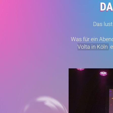
DA
Das lust
Was für ein Abe
Volta in Köln
e