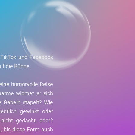
, TikTok und Facebook
uf die Bühne.
eine humorvolle Reise
harme widmet er sich
e Gabeln stapelt? Wie
entlich gewinkt oder
 nicht gedacht, oder?
n, bis diese Form auch