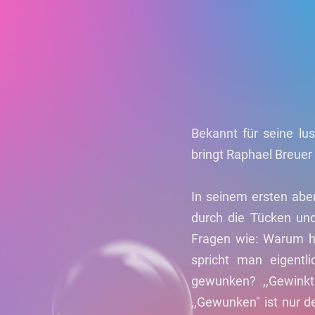
Bekannt für seine lu
bringt Raphael Breuer 
In seinem ersten abe
durch die Tücken un
Fragen wie: Warum he
spricht man eigentl
gewunken? ,,Gewinkt"
,,Gewunken" ist nur d