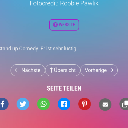
Fotocredit: Robbie Pawlik
WEBSITE
and up Comedy. Er ist sehr lustig.
Nächste
Übersicht
Vorherige
SEITE TEILEN