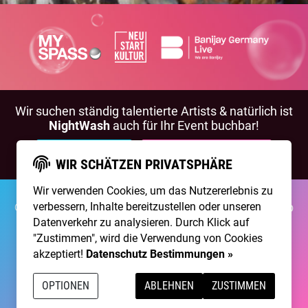
Wir suchen ständig talentierte Artists & natürlich ist
NightWash
auch für Ihr Event buchbar!
BEWIRB DICH!
NIGHTWASH BUCHEN
WIR SCHÄTZEN PRIVATSPHÄRE
Wir verwenden Cookies, um das Nutzererlebnis zu
verbessern, Inhalte bereitzustellen oder unseren
©2026 Brainpool Live
Über Uns
Kontakt
Membership
Impressum
Datenschutz
Datenverkehr zu analysieren. Durch Klick auf
"Zustimmen", wird die Verwendung von Cookies
Erstellt mit
von
300 Design
akzeptiert!
Datenschutz Bestimmungen »
Betrieben mit
Care CMS
and
grüner IT
OPTIONEN
ABLEHNEN
ZUSTIMMEN
DSGVO / EPVO geprüft - mehr Info »