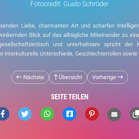
Fotocredit: Guido Schröder
senden Liebe, charmanten Art und scharfen Intellig
inkernden Blick auf das alltägliche Miteinander zu ei
 gesellschaftskritisch und unterhaltsam spricht der 
r interkulturelle Unterschiede, Geschlechterrollen sowie
Nächste
Übersicht
Vorherige
SEITE TEILEN