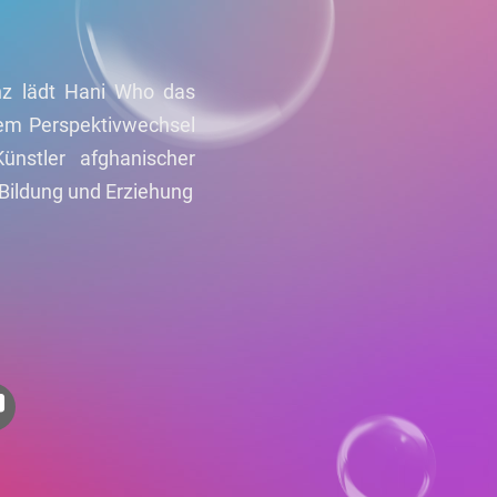
enz lädt Hani Who das
nem Perspektivwechsel
Künstler afghanischer
 Bildung und Erziehung