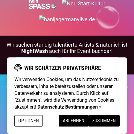
Wir suchen ständig talentierte Artists & natürlich ist
NightWash
auch für Ihr Event buchbar!
BEWIRB DICH!
NIGHTWASH BUCHEN
WIR SCHÄTZEN PRIVATSPHÄRE
Wir verwenden Cookies, um das Nutzererlebnis zu
verbessern, Inhalte bereitzustellen oder unseren
©2026 Brainpool Live
Über Uns
Kontakt
Membership
Impressum
Datenschutz
Datenverkehr zu analysieren. Durch Klick auf
"Zustimmen", wird die Verwendung von Cookies
Erstellt mit
von
300 Design
akzeptiert!
Datenschutz Bestimmungen »
Betrieben mit
Care CMS
and
grüner IT
OPTIONEN
ABLEHNEN
ZUSTIMMEN
DSGVO / EPVO geprüft - mehr Info »