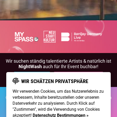
Wir suchen ständig talentierte Artists & natürlich ist
NightWash
auch für Ihr Event buchbar!
BEWIRB DICH!
NIGHTWASH BUCHEN
WIR SCHÄTZEN PRIVATSPHÄRE
Wir verwenden Cookies, um das Nutzererlebnis zu
verbessern, Inhalte bereitzustellen oder unseren
©2026 Brainpool Live
Über Uns
Kontakt
Membership
Impressum
Datenschutz
Datenverkehr zu analysieren. Durch Klick auf
"Zustimmen", wird die Verwendung von Cookies
Erstellt mit
von
300 Design
akzeptiert!
Datenschutz Bestimmungen »